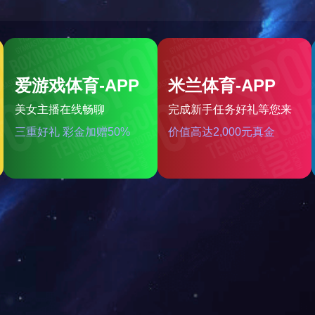
支部参观廉政教育基地并开展家风教育座谈会
公司员工荣获兴湘集团“颂党爱国·感恩奋进”主题
日，由兴湘集团工会、团委联合举办的“颂党爱国·感恩奋进”主题演讲比赛决
厅举行。来自集团总部及各子公司的16名青年选手，激越昂扬、意气风发
昂扬向上、担当作为的精神风貌。最终，公司党群综合部彭怡琳从“强强对
出，一举夺魁。
廉国企 赋能改革发展丨公司党支部赴浏阳廉政教育
育活动
风廉政建设，保持党员先进性和纯洁性，9月20日，公司组织在职党员、
收起义纪念馆及胡耀邦故居开展廉政教育活动。
<
1
2
>