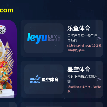
登录
乐鱼web版登录入口-乐鱼
online（中国）
乐鱼web版登录入口
圆满完成
17
条例》等有关
会。
2025
/
04
铜业（湖