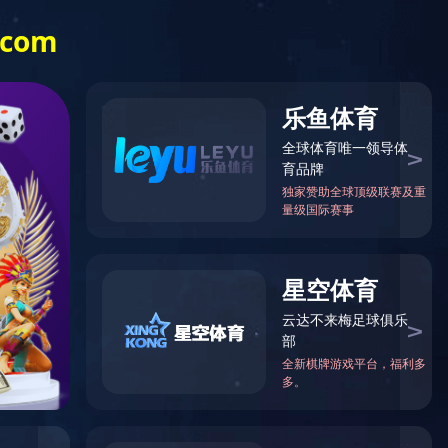
登录
乐鱼web版登录入口-乐鱼
online（中国）
乐鱼web版登录入口
展“双报
21
2023
/
09
团员大会胜