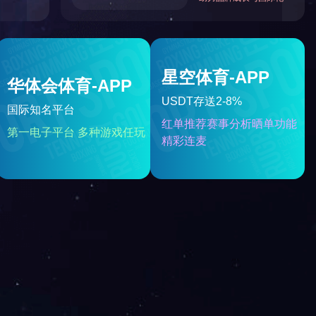
17
堂隆重开幕。乐鱼
干部集中收看，
2022
/
10
。
02
接党的二十大胜
七一”文艺汇演
2022
/
07
的101岁华诞