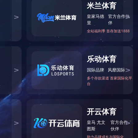
11
公司主要负责人
席，全体团员
2023
/
09
08
践”活动走深走
党支部牵头，
2023
/
08
冶中心机
25
展主题党
展这个首要任
中心机关党支
2023
/
04
研发基地项目
名党员参加此次
06
员一行与公司开
次支部共建活
2023
/
04
营问题中遇到的