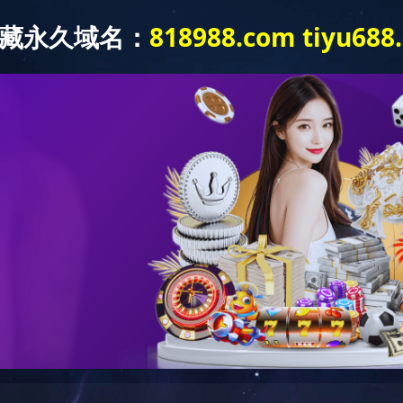
录
关于我
业务概
行业领
乐鱼web版
们
况
域
入口
暂无数据