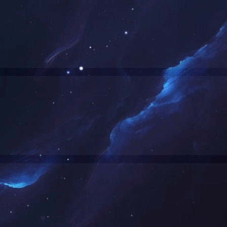
日，机械设备公司党支部委员、主要负责人胡焕，党支部委员、副总经理王
南红太阳新能源科技有限公司走访交流，双方就合作将光伏新能源产成品
口、推动光伏新能源发展等事项进行了洽谈。湖南红太阳新能源科技有限
理刘贤金、副总经理罗亮率国际工程部出席了会谈。
备公司党支部举办庆“七一”文艺汇演活动
国共产党成立101周年，讴歌伟大党所取得的辉煌成就，以优异的成绩迎
7月1日机械设备公司党支部举办以“颂歌献给党，喜迎二十大”为主题的庆“
歌声吹响公司改革发展的嘹亮号角，用舞姿传递出对党的浓浓的深情，向党
动在全体党员庄严的重温入党誓词中拉开帷幕。
<
1
...
9
10
11
12
>
联系方式
鱼web版登
乐鱼web版登录入口-乐
CONT
录入口
鱼online（中国）
联系电话：073
鱼web版登录