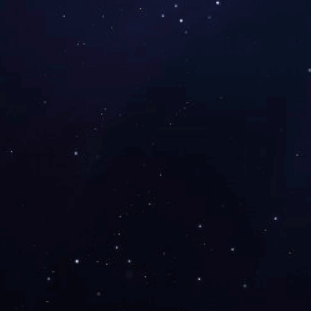
乐鱼web版
关于
业务概况
行业
乐
登录入口
我们
领域
出口业务
公司
机电
乐
乐鱼web版登录入口-乐
简介
设备
入
鱼online（中国）
组织
汽车
党
招投标业务
架构
贸易
公
内贸及供应链业务
荣誉
科研
党
资质
医疗
全
领导
低碳
团队
减排
家居
建材