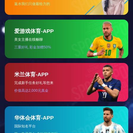
▲底盘业务团队与合作伙伴在2023年进博会展台
二十年间，公司底盘业务从“初出茅庐”到撑起“半壁江
山”，再到成为公司名副其实的传统业务。
二十年间，年轻小伙从青丝熬成白发，底盘业务团队也
从“70后”的主场到“90后”的加入，愈发充满生机，蓬勃发
展。