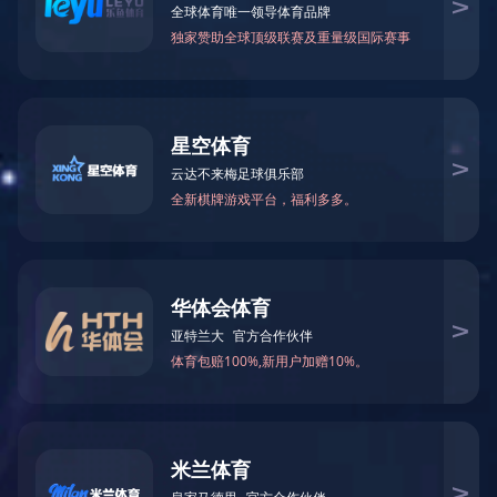
发布时间：
2024-08-19
来源：
经历近半个世纪的传承与发展，一代又一代设备进出口人乘风破
浪、继往开来，在守正创新中赓续精神血脉，在踔厉奋发中绽放
绚丽芳华，在波澜壮阔的发展大潮中实现了从行业新秀到资深专
家的华丽转身。
经历近半个世纪的传承与发展，一代又一代设备进出口
人乘风破浪、继往开来，在守正创新中赓续精神血脉，在踔
厉奋发中绽放绚丽芳华，在波澜壮阔的发展大潮中实现了从
行业新秀到资深专家的华丽转身。
在乐鱼web版登录入口-乐鱼online（中国） ，有这样
一群人。