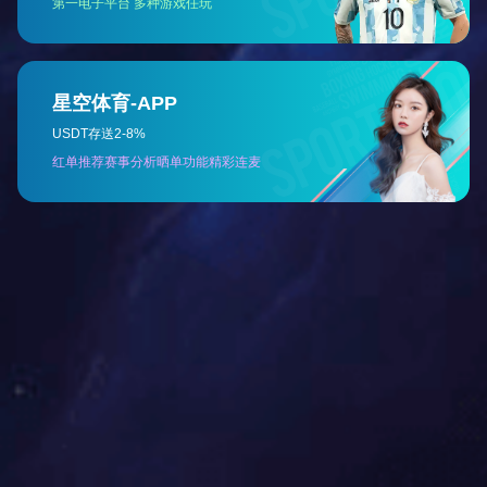
在公司，像佘玮一样三十年如一日坚守岗位的不胜枚
举。
1996年，公司业务总监周岚以第一名的成绩考入公
司，这位“榜首”在进口领域一干就近三十年。
25年前，公司与中车株洲电机有限公司（简称中车株
机）建立合作关系，提供代理进口服务。“从他们筹建
第一条地铁生产线，到后来的三条铝合金地铁生产线
和一条不锈钢地铁生产线……我们都参与了设备进
口，也见证了湖南省城市轨道交通生产从0到1，再到
跻身全国一流、抢占全球市场的突破。”回忆起这些年
的合作项目，周岚如数家珍。
2022年春，面对新冠肺炎疫情对工程机械进口领域造