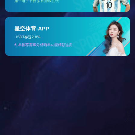
2022年金秋，习近平总书记在党的二十大报告中向世
界庄严宣告——
“从现在起，中国共产党的中心任务就是团结带领全国
各族人民全面建成社会主义现代化强国、实现第二个百年奋
斗目标，以中国式现代化全面推进中华民族伟大复兴。”
壮阔的复兴航程，标注下又一个崭新的奋斗坐标。
“新征程上，靠什么来进一步凝心聚力、汇聚起推进中
华民族伟大复兴的强大力量?答案就是靠中国式现代化。”习
近平总书记以马克思主义政治家、思想家、战略家的深刻洞
察力、敏锐判断力、理论创造力，指明前进方向。
当前和今后一个时期，是以中国式现代化全面推进强国
建设、民族复兴伟业的关键时期。我们面临的形势环境之复
杂前所未有，肩负的改革发展任务之艰巨前所未有，中国之
问、世界之问、人民之问、时代之问向我们提出更加艰深的