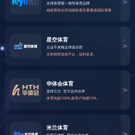
步全面深化改革、推进中国式现代化的决
定》诞生记
发布时间：
2024-08-22
来源：
2024年7月18日下午，如潮掌声中，党的二十届三中全会正式通
过《中共中央关于进一步全面深化改革、推进中国式现代化的决
定》。
向着全面建成社会主义现代化强国、实现第二个百年奋
斗目标奋力前行，党和国家迎来又一个历史性时刻——
2024年7月18日下午，如潮掌声中，党的二十届三中全
会正式通过《中共中央关于进一步全面深化改革、推进中国
式现代化的决定》。