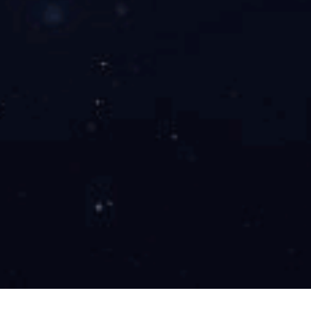
应对重大风险挑战、推动党和国家事业行稳致远，迫切
需要进一步全面深化改革……
2023年11月，中共中央政治局常委会、中共中央政治
局先后召开会议，作出一项意义重大、影响深远的重大决策
——党的二十届三中全会重点研究进一步全面深化改革、推
进中国式现代化问题并作出决定。
同时，成立党的二十届三中全会文件起草组，习近平总
书记亲自担任文件起草组组长。
党的二十届三中全会主题，为何确定为进一步全面深化
改革、推进中国式现代化?
习近平总书记一语道破要旨：“就是要向国内国际释放
我们坚定不移高举改革开放旗帜的强烈信号。”
拉开历史的长镜头，站在党和国家事业发展全局眺望，
更能读懂这个主题蕴含的深意。